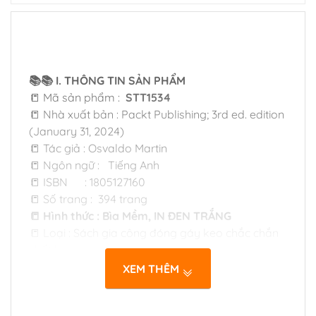
📚📚 I. THÔNG TIN SẢN PHẨM
📒 Mã sản phẩm :
STT1534
📒 Nhà xuất bản : Packt Publishing; 3rd ed. edition
(January 31, 2024)
📒 Tác giả : Osvaldo Martin
📒 Ngôn ngữ : Tiếng Anh
📒 ISBN : 1805127160
📒 Số trang : 394 trang
📒 Hình thức : Bìa Mềm, IN ĐEN TRẮNG
📒 Loại : Sách gia công đóng gáy keo chắc chắn
chất lượng cao
📒 Giấy in : Giấy ngoại định lượng 70msg, viết vẽ
XEM THÊM
và hightlight thoải mái.
📒 Chất lượng : Bản in rõ nét, giá rất tốt cho mọi