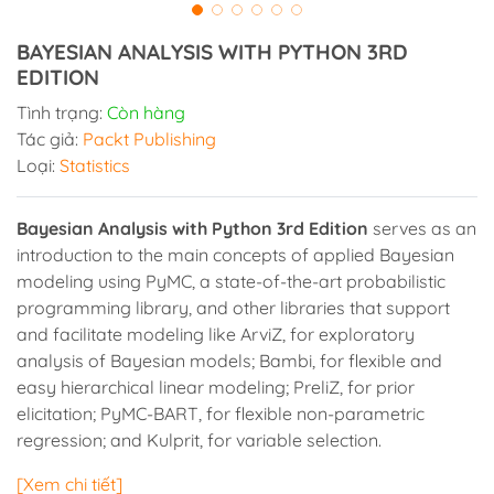
BAYESIAN ANALYSIS WITH PYTHON 3RD
EDITION
Tình trạng:
Còn hàng
Tác giả:
Packt Publishing
Loại:
Statistics
Bayesian Analysis with Python 3rd Edition
serves as an
introduction to the main concepts of applied Bayesian
modeling using PyMC, a state-of-the-art probabilistic
programming library, and other libraries that support
and facilitate modeling like ArviZ, for exploratory
analysis of Bayesian models; Bambi, for flexible and
easy hierarchical linear modeling; PreliZ, for prior
elicitation; PyMC-BART, for flexible non-parametric
regression; and Kulprit, for variable selection.
[Xem chi tiết]