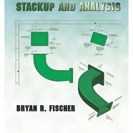
free PDF eBook.
Book Description
The third edition of Bayesian Analysis with Python
serves as an introduction to the main concepts of
applied Bayesian modeling using PyMC, a state-
of-the-art probabilistic programming library, and
other libraries that support and facilitate
modeling like ArviZ, for exploratory analysis of
Bayesian models; Bambi, for flexible and easy
hierarchical linear modeling; PreliZ, for prior
elicitation; PyMC-BART, for flexible non-
parametric regression; and Kulprit, for variable
selection.
In this updated edition, a brief and conceptual
introduction to probability theory enhances your
learning journey by introducing new topics like
Bayesian additive regression trees (BART),