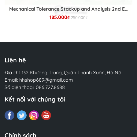
featuring updated examples. Refined
Mechanical Tolerance Stackup and Analysis 2nd Edition
explanations, informed by feedback and
185.000₫
experience from previous editions, underscore
250.000₫
the book's emphasis on Bayesian statistics. You
Chi tiết
will explore various models, including hierarchical
models, generalized linear models for regression
and classification, mixture models, Gaussian
processes, and BART, using synthetic and real
Liên hệ
datasets.
By the end of this book, you will possess a
Địa chỉ: 132 Khương Trung, Quận Thanh Xuân, Hà Nội
functional understanding of probabilistic
Email:
hhshop689@gmail.com
modeling, enabling you to design and implement
Số điện thoại:
086.727.8688
Bayesian models for your data science
Kết nối với chúng tôi
challenges. You'll be well-prepared to delve into
more advanced material or specialized statistical
modeling if the need arises.
What you will learn
Build probabilistic models using PyMC and
Chính sách