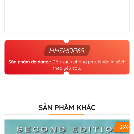
HHSHOP68
Sản phẩm đa dạng :
Đầu sách phong phú. Nhận In sách
theo yêu cầu.
SẢN PHẨM KHÁC
- 26%