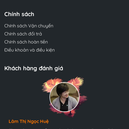
Chính sách
Chính sách Vận chuyển
Chính sách đổi trả
Chính sách hoàn tiền
Điều khoản và điều kiện
Khách hàng đánh giá
Phương Thủy
Đóng gói cẩn thận, chất lượng in và giấy ok lắm.
Lâm Thị Ngọc Huệ
Gia Hân
Mua sách in lại này cũng không khác sách chính