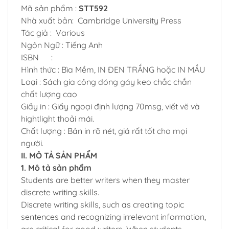
Mã sản phẩm :
STT592
Nhà xuất bản: Cambridge University Press
Tác giả : Various
Ngôn Ngữ : Tiếng Anh
ISBN :
Hình thức : Bìa Mềm, IN ĐEN TRẮNG hoặc IN MẦU
Loại : Sách gia công đóng gáy keo chắc chắn
chất lượng cao
Giấy in : Giấy ngoại định lượng 70msg, viết vẽ và
hightlight thoải mái.
Chất lượng : Bản in rõ nét, giá rất tốt cho mọi
người.
II. MÔ TẢ SẢN PHẨM
1. Mô tả sản phẩm
Students are better writers when they master
discrete writing skills.
Discrete writing skills, such as creating topic
sentences and recognizing irrelevant information,