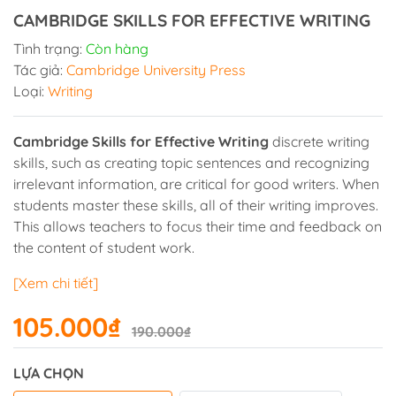
CAMBRIDGE SKILLS FOR EFFECTIVE WRITING
Tình trạng:
Còn hàng
Tác giả:
Cambridge University Press
Loại:
Writing
Cambridge Skills for Effective Writing
discrete writing
skills, such as creating topic sentences and recognizing
irrelevant information, are critical for good writers. When
students master these skills, all of their writing improves.
This allows teachers to focus their time and feedback on
the content of student work.
[Xem chi tiết]
105.000₫
190.000₫
LỰA CHỌN