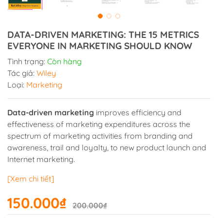
DATA-DRIVEN MARKETING: THE 15 METRICS
EVERYONE IN MARKETING SHOULD KNOW
Tình trạng:
Còn hàng
Tác giả:
Wiley
Loại:
Marketing
Data-driven marketing
improves efficiency and
effectiveness of marketing expenditures across the
spectrum of marketing activities from branding and
awareness, trail and loyalty, to new product launch and
Internet marketing.
[Xem chi tiết]
150.000₫
200.000₫