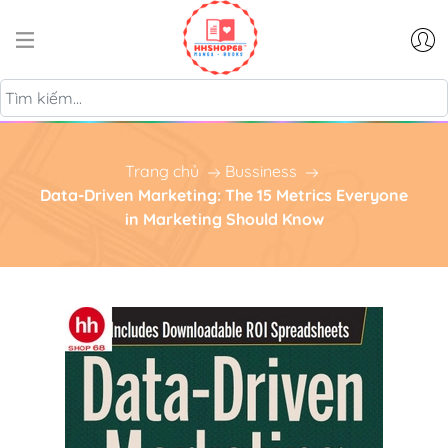
Trang chủ
Bussiness
Data-Driven Marketing: The 15 Metrics Everyone
in Marketing Should Know