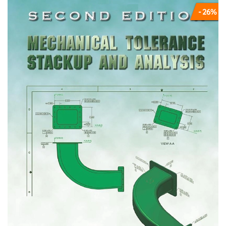
deliver significant performance gains from your
- 26%
marketing.
Explains how to use data-driven marketing to
deliver return on marketing investment (ROMI) in
any organization
In-depth discussion of the fifteen key metrics
every marketer should know
Based on original research from America's
leading marketing business school,
complemented by experience teaching ROMI to
executives at Microsoft, DuPont, Nisan, Philips,
Sony and many other firms
Uses data from a rigorous survey on strategic
marketing performance management of 252
Fortune 1000 firms, capturing $53 billion of
annual marketing spending
In-depth examples of how to apply the principles
in small and large organizations
Free downloadable ROMI templates for all