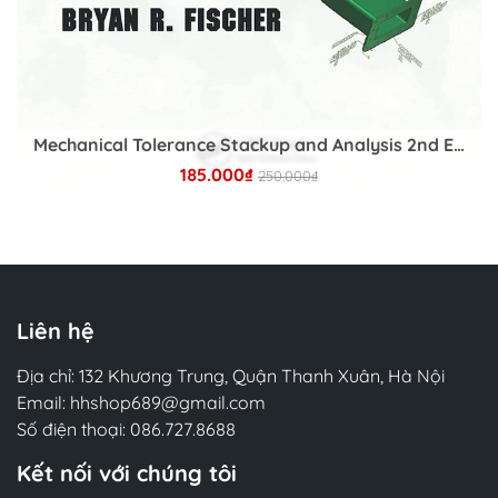
examples given in the book
With every department under the microscope
looking for results, those who properly use data
to optimize their marketing are going to come out
on top every time.
Mechanical Tolerance Stackup and Analysis 2nd Edition
185.000₫
250.000₫
2. Tác giả
MARK JEFFERY is the Director of Technology
Chi tiết
Initiatives and Senior Lecturer in the Center for
Research in Technology and Innovation at the
Kellogg School of Management. He has more
than thirty publications in management, scientific,
Liên hệ
and technology journals, and has published
twenty-four original case studies with Harvard
Địa chỉ: 132 Khương Trung, Quận Thanh Xuân, Hà Nội
Business School Publishing. At Kellogg, he directs
Email:
hhshop689@gmail.com
multiple executive programs including Strategic
Số điện thoại:
086.727.8688
Data-Driven Marketing and Driving Strategic
Kết nối với chúng tôi
Value from IT, and teaches in custom executive