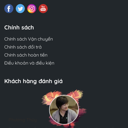
programs for many organizations including
Microsoft and DuPont. He is also the Managing
Partner of Agile Insights LLC, a marketing and
technology consultancy (www.agileinsights.com).
Chính sách
Chính sách Vận chuyển
Chính sách đổi trả
Chính sách hoàn tiền
Điều khoản và điều kiện
Khách hàng đánh giá
Phương Thủy