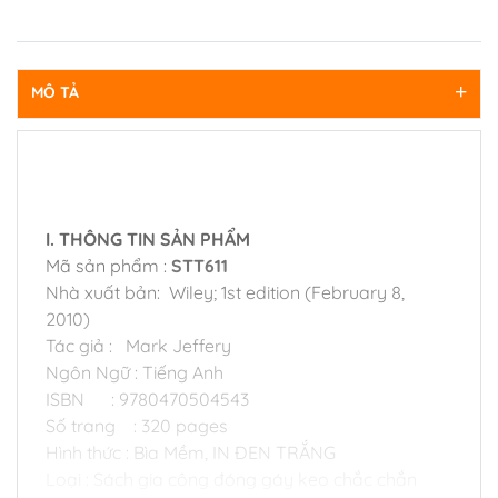
MÔ TẢ
I. THÔNG TIN SẢN PHẨM
Mã sản phẩm :
STT611
Nhà xuất bản: Wiley; 1st edition (February 8,
2010)
Tác giả : Mark Jeffery
Ngôn Ngữ : Tiếng Anh
ISBN : 9780470504543
Số trang : 320 pages
Hình thức : Bìa Mềm, IN ĐEN TRẮNG
Loại : Sách gia công đóng gáy keo chắc chắn