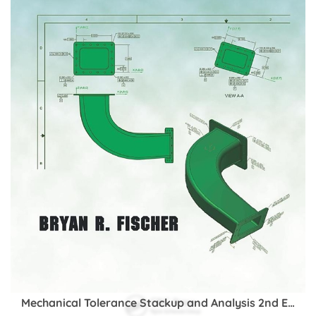
Book Description
Predicting the future, whether it's market trends,
energy demand, or website traffic, has never
been more crucial. This practical, hands-on guide
empowers you to build and deploy powerful time
series forecasting models. Whether you’re
working with traditional statistical methods or
cutting-edge deep learning architectures, this
book provides structured learning and best
practices for both.
Starting with the basics, this data science book
introduces fundamental time series concepts,
such as ARIMA and exponential smoothing,
before gradually progressing to advanced
topics, such as machine learning for time series,
deep neural networks, and transformers. As part
Mechanical Tolerance Stackup and Analysis 2nd Edition
of your fundamentals training, you’ll learn