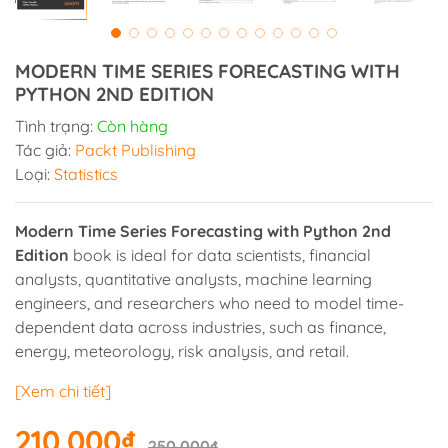
MODERN TIME SERIES FORECASTING WITH
PYTHON 2ND EDITION
Tình trạng:
Còn hàng
Tác giả:
Packt Publishing
Loại:
Statistics
Modern Time Series Forecasting with Python 2nd
Edition
book is ideal for data scientists, financial
analysts, quantitative analysts, machine learning
engineers, and researchers who need to model time-
dependent data across industries, such as finance,
energy, meteorology, risk analysis, and retail.
[Xem chi tiết]
210.000₫
250.000₫