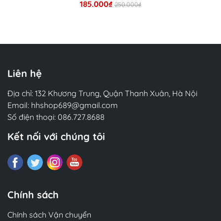
185.000₫
preprocessing, feature engineering, and model
250.000₫
evaluation. As you progress, you’ll also explore
Chi tiết
global forecasting models, ensemble methods,
and probabilistic forecasting techniques.
This new edition goes deeper into transformer
architectures and probabilistic forecasting,
Liên hệ
including new content on the latest time series
models, conformal prediction, and hierarchical
Địa chỉ: 132 Khương Trung, Quận Thanh Xuân, Hà Nội
forecasting. Whether you seek advanced deep
Email:
hhshop689@gmail.com
learning insights or specialized architecture
Số điện thoại:
086.727.8688
implementations, this edition provides practical
Kết nối với chúng tôi
strategies and new content to elevate your
forecasting skills.
What you will learn
Build machine learning models for regression-
based time series forecasting
Chính sách
Apply powerful feature engineering techniques
to enhance prediction accuracy
Chính sách Vận chuyển