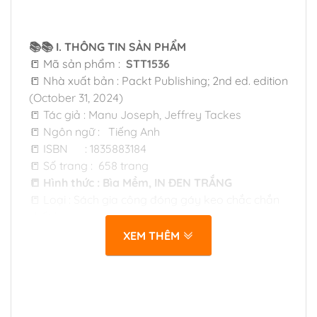
📚📚 I. THÔNG TIN SẢN PHẨM
📒 Mã sản phẩm :
STT1536
📒 Nhà xuất bản : Packt Publishing; 2nd ed. edition
(October 31, 2024)
📒 Tác giả : Manu Joseph, Jeffrey Tackes
📒 Ngôn ngữ : Tiếng Anh
📒 ISBN : 1835883184
📒 Số trang : 658 trang
📒 Hình thức : Bìa Mềm, IN ĐEN TRẮNG
📒 Loại : Sách gia công đóng gáy keo chắc chắn
chất lượng cao
📒 Giấy in : Giấy ngoại định lượng 70msg, viết vẽ
XEM THÊM
và hightlight thoải mái.
📒 Chất lượng : Bản in rõ nét, giá rất tốt cho mọi
người.