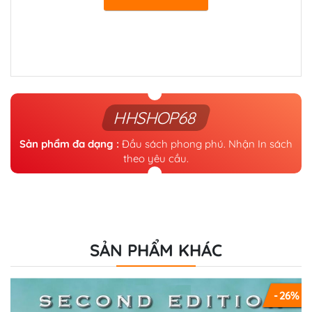
và hightlight thoải mái.
📒 Chất lượng : Bản in rõ nét, giá rất tốt cho mọi
người.
📚📚 II. MÔ TẢ SẢN PHẨM
📒 1.Mô tả sản phẩm
HHSHOP68
From First Script to Full Website—Fast!
Tired of cobbling together PHP solutions from
Sản phẩm đa dạng :
Đầu sách phong phú. Nhận In sách
scattered online tutorials? Frustrated by outdated
theo yêu cầu.
PHP practices that leave your code vulnerable and
hard to maintain? Whether you’re building your first
dynamic website or modernizing legacy systems,
PHP Crash Course gives you a complete, practical
foundation for writing professional web
SẢN PHẨM KHÁC
applications.
In this comprehensive, example-driven guide, you’ll
learn how to:
- 26%
Write clean, maintainable PHP code using modern