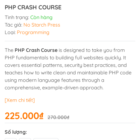
PHP CRASH COURSE
Tình trạng:
Còn hàng
Tác giả:
No Starch Press
Loại:
Programming
The
PHP Crash Course
is designed to take you from
PHP fundamentals to building full websites quickly. It
covers essential patterns, security best practices, and
teaches how to write clean and maintainable PHP code
using modern language features through a
comprehensive, example-driven approach.
[Xem chi tiết]
225.000₫
270.000₫
Số lượng: