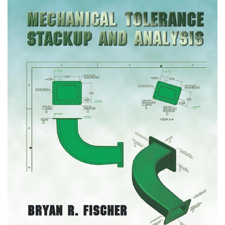
language features and best practices
Build secure web applications that protect against
common vulnerabilities
Master database integration using PDO and object-
relational mappings (ORMs)
Implement professional features like shopping carts
and user authentication
Structure applications using object-oriented
programming and model-view-controller (MVC)
patterns
Leverage powerful tools like Composer and Twig to
accelerate development
Starting with PHP fundamentals, you’ll progress
through six carefully crafted sections covering
essential patterns, security best practices, database
integration, and advanced concepts like object-
oriented programming. Each chapter builds on real-
world examples, giving you the skills to solve