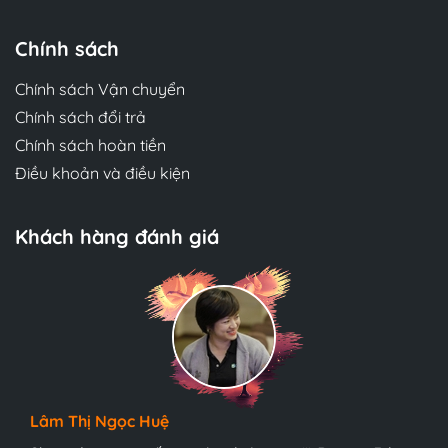
Chính sách
Chính sách Vận chuyển
Chính sách đổi trả
Chính sách hoàn tiền
Điều khoản và điều kiện
Khách hàng đánh giá
Phương Thủy
Đóng gói cẩn thận, chất lượng in và giấy ok lắm.
Lâm Thị Ngọc Huệ
Gia Hân
Mua sách in lại này cũng không khác sách chính