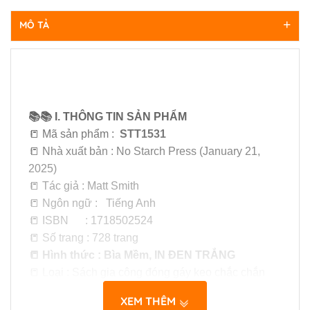
MÔ TẢ
📚📚 I. THÔNG TIN SẢN PHẨM
📒 Mã sản phẩm :
STT1531
📒 Nhà xuất bản : No Starch Press (January 21,
2025)
📒 Tác giả : Matt Smith
📒 Ngôn ngữ : Tiếng Anh
📒 ISBN : 1718502524
📒 Số trang : 728 trang
📒 Hình thức : Bìa Mềm, IN ĐEN TRẮNG
📒 Loại : Sách gia công đóng gáy keo chắc chắn
chất lượng cao
XEM THÊM
📒 Giấy in : Giấy ngoại định lượng 70msg, viết vẽ