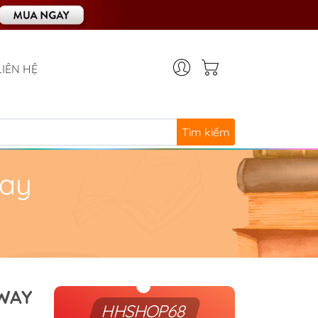
LIÊN HỆ
Tìm kiếm
Way
WAY
HHSHOP68