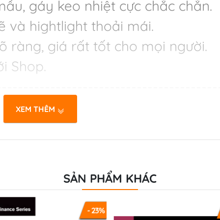
mầu, gáy keo nhiệt cực chắc chắn.
ẽ và hightlight thoải mái.
õ ràng, giá rất tốt cho mọi người.
với Shop.
-----------------------------------------
XEM THÊM
Way: Evolving an Entrepreneurial
n Hathaway
y; 1st edition (July 28, 2020)
SẢN PHẨM KHÁC
- 23%