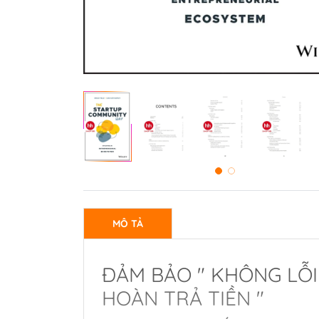
MÔ TẢ
ĐẢM BẢO " KHÔNG LỖI
HOÀN TRẢ TIỀN "