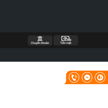
o
y
n