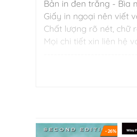
Bản in đen trắng - Bìa 
Giấy in ngoại nên viết v
Chất lượng rõ nét, chữ r
Mọi chi tiết xin liên hệ 
---------------------------
--------------
The Startup Community 
Ecosystem
Author : Brad Feld, Ia
Publisher ‏ : ‎ Wile
Language ‏ : ‎ English
- 31%
- 26%
Pages : 368