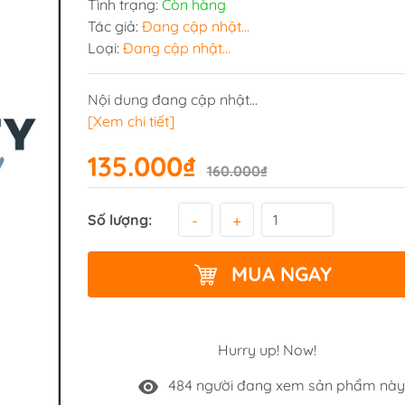
Tình trạng:
Còn hàng
Tác giả:
Đang cập nhật...
Loại:
Đang cập nhật...
Nội dung đang cập nhật...
[Xem chi tiết]
135.000₫
160.000₫
-
+
Số lượng:
MUA NGAY
Hurry up! Now!
484 người đang xem sản phẩm nà