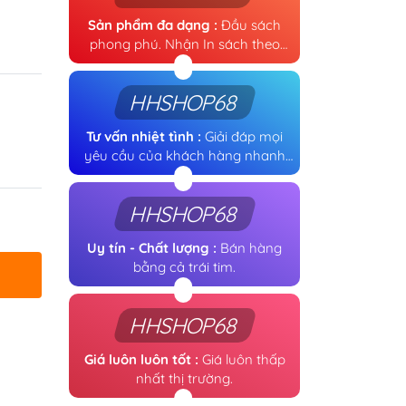
Sản phẩm đa dạng :
Đầu sách
phong phú. Nhận In sách theo
yêu cầu.
HHSHOP68
Tư vấn nhiệt tình :
Giải đáp mọi
yêu cầu của khách hàng nhanh
chóng.
HHSHOP68
Uy tín - Chất lượng :
Bán hàng
bằng cả trái tim.
HHSHOP68
Giá luôn luôn tốt :
Giá luôn thấp
nhất thị trường.
y