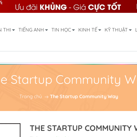
N THI
TIẾNG ANH
TIN HỌC
KINH TẾ
KỸ THUẬT
e Startup Community 
Trang chủ
The Startup Community Way
THE STARTUP COMMUNITY 