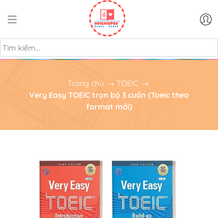
Trang chủ
TOEIC
Very Easy TOEIC trọn bộ 3 cuốn (Toeic theo
format mới)