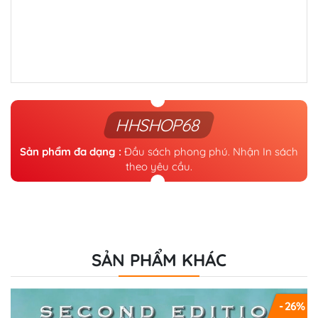
HHSHOP68
Sản phẩm đa dạng :
Đầu sách phong phú. Nhận In sách
theo yêu cầu.
SẢN PHẨM KHÁC
- 26%