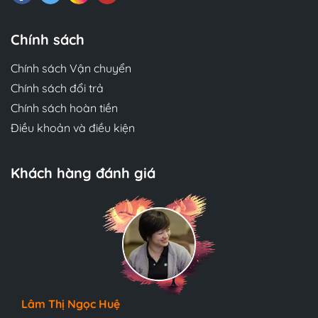
Chính sách
Chính sách Vận chuyển
Chính sách đổi trả
Chính sách hoàn tiền
Điều khoản và điều kiện
Khách hàng đánh giá
Phương Thủy
Đóng gói cẩn thận, chất lượng in và giấy ok lắm.
Lâm Thị Ngọc Huệ
Gia Hân
Mua sách in lại này cũng không khác sách chính