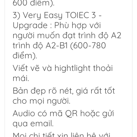
600 điểm).
3) Very Easy TOIEC 3 -
Upgrade : Phù hợp với
người muốn đạt trình độ A2
trình độ A2-B1 (600-780
điểm).
Viết vẽ và hightlight thoải
mái.
Bản đẹp rõ nét, giá rất tốt
cho mọi người.
Audio có mã QR hoặc gửi
qua email.
Mọi chi tiết xin liên hệ với