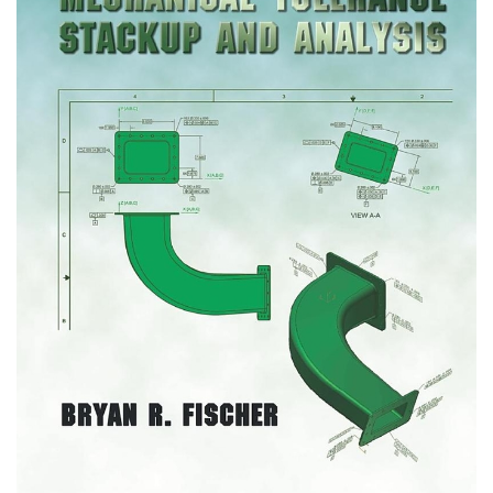
Scrum: Creating
Products that Customers
Love
Author : Roman Pichler
Publisher ‏ : Addison-
Wesley Professional; 1st
edition (March 22, 2010)
Language ‏ : ‎ English
Paperback ‏ : ‎ 160 pages