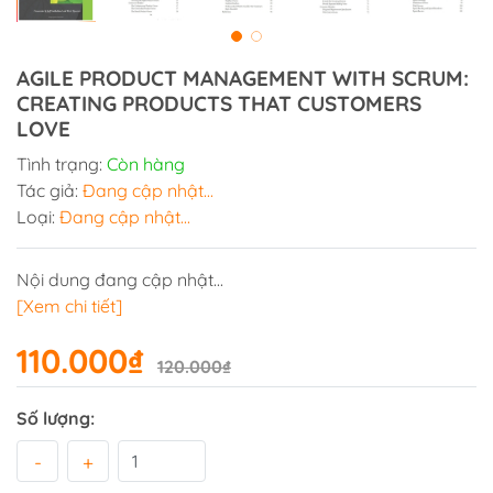
AGILE PRODUCT MANAGEMENT WITH SCRUM:
CREATING PRODUCTS THAT CUSTOMERS
LOVE
Tình trạng:
Còn hàng
Tác giả:
Đang cập nhật...
Loại:
Đang cập nhật...
Nội dung đang cập nhật...
[Xem chi tiết]
110.000₫
120.000₫
Số lượng:
-
+