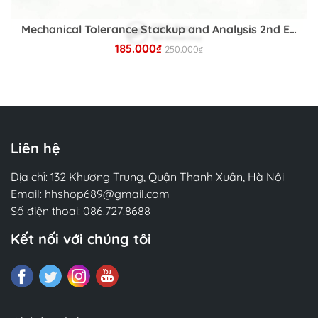
Mechanical Tolerance Stackup and Analysis 2nd Edition
1) Book Description
185.000₫
250.000₫
The First Guide to Scrum-
Chi tiết
Based Agile Product
Management
Liên hệ
In Agile Product
Địa chỉ: 132 Khương Trung, Quận Thanh Xuân, Hà Nội
Email:
hhshop689@gmail.com
Management with
Số điện thoại:
086.727.8688
Scrum,leading Scrum
Kết nối với chúng tôi
consultant Roman Pichler
uses real-world examples to
demonstrate how product
owners can create