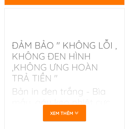
ĐẢM BẢO " KHÔNG LỖI ,
KHÔNG ĐEN HÌNH
,KHÔNG ƯNG HOÀN
TRẢ TIỀN "
Bản in đen trắng - Bìa
mầu, gáy keo nhiệt cực
chắc chắn.
XEM THÊM
Giấy in ngoại nên viết vẽ