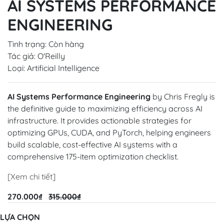
AI SYSTEMS PERFORMANCE
ENGINEERING
Tình trạng:
Còn hàng
Tác giả:
O'Reilly
Loại:
Artificial Intelligence
AI Systems Performance Engineering
by Chris Fregly is
the definitive guide to maximizing efficiency across AI
infrastructure. It provides actionable strategies for
optimizing GPUs, CUDA, and PyTorch, helping engineers
build scalable, cost-effective AI systems with a
comprehensive 175-item optimization checklist.
[Xem chi tiết]
270.000₫
315.000₫
LỰA CHỌN