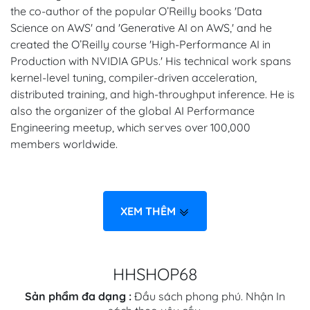
the co-author of the popular O’Reilly books 'Data
Science on AWS' and 'Generative AI on AWS,' and he
created the O’Reilly course 'High-Performance AI in
Production with NVIDIA GPUs.' His technical work spans
kernel-level tuning, compiler-driven acceleration,
distributed training, and high-throughput inference. He is
also the organizer of the global AI Performance
Engineering meetup, which serves over 100,000
members worldwide.
XEM THÊM
HHSHOP68
Sản phẩm đa dạng :
Đầu sách phong phú. Nhận In