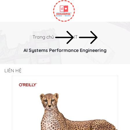
GIỚI THIỆU
LUYỆN THI
TIẾNG ANH
Trang chủ
IT
TIN HỌC
AI Systems Performance Engineering
KINH TẾ
KỸ THUẬT
LIÊN HỆ