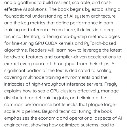
and algorithms to build resilient, scalable, and cost-
effective AI solutions. The book begins by establishing a
foundational understanding of AI system architecture
and the key metrics that define performance in both
training and inference. From there, it delves into deep
technical territory, offering step-by-step methodologies
for fine-tuning GPU CUDA kernels and PyTorch-based
algorithms. Readers will learn how to leverage the latest
hardware features and compiler-driven accelerations to
extract every ounce of throughput from their chips. A
significant portion of the text is dedicated to scaling,
covering multinode training environments and the
intricacies of high-throughput inference servers. Fregly
explains how to scale GPU clusters effectively, manage
distributed model training jobs, and eliminate the
common performance bottlenecks that plague large-
scale AI pipelines. Beyond technical tuning, the book
emphasizes the economic and operational aspects of AI
engineering, showing how optimized systems lead to