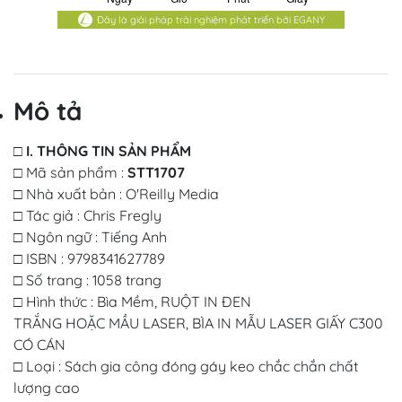
Đây là giải pháp trải nghiệm phát triển bởi EGANY
Mô tả
□ I. THÔNG TIN SẢN PHẨM
□ Mã sản phẩm :
STT1707
□ Nhà xuất bản : O'Reilly Media
□ Tác giả : Chris Fregly
□ Ngôn ngữ : Tiếng Anh
□ ISBN : 9798341627789
□ Số trang : 1058 trang
□ Hình thức : Bìa Mềm, RUỘT IN ĐEN
TRẮNG HOẶC MẦU LASER, BÌA IN MẪU LASER GIẤY C300
CÓ CÁN
□ Loại : Sách gia công đóng gáy keo chắc chắn chất
lượng cao