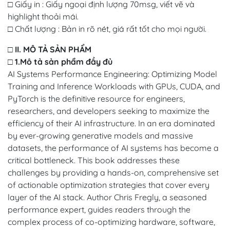
□ Giấy in : Giấy ngoại định lượng 70msg, viết vẽ và
highlight thoải mái.
□ Chất lượng : Bản in rõ nét, giá rất tốt cho mọi người.
□ II. MÔ TẢ SẢN PHẨM
□ 1.Mô tả sản phẩm đầy đủ
AI Systems Performance Engineering: Optimizing Model
Training and Inference Workloads with GPUs, CUDA, and
PyTorch is the definitive resource for engineers,
researchers, and developers seeking to maximize the
efficiency of their AI infrastructure. In an era dominated
by ever-growing generative models and massive
datasets, the performance of AI systems has become a
critical bottleneck. This book addresses these
challenges by providing a hands-on, comprehensive set
of actionable optimization strategies that cover every
layer of the AI stack. Author Chris Fregly, a seasoned
performance expert, guides readers through the
complex process of co-optimizing hardware, software,