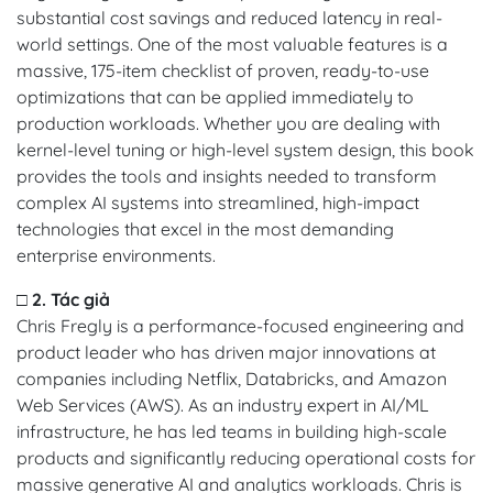
substantial cost savings and reduced latency in real-
world settings. One of the most valuable features is a
massive, 175-item checklist of proven, ready-to-use
optimizations that can be applied immediately to
production workloads. Whether you are dealing with
kernel-level tuning or high-level system design, this book
provides the tools and insights needed to transform
complex AI systems into streamlined, high-impact
technologies that excel in the most demanding
enterprise environments.
□ 2. Tác giả
Chris Fregly is a performance-focused engineering and
product leader who has driven major innovations at
companies including Netflix, Databricks, and Amazon
Web Services (AWS). As an industry expert in AI/ML
infrastructure, he has led teams in building high-scale
products and significantly reducing operational costs for
massive generative AI and analytics workloads. Chris is