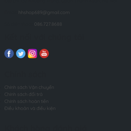
Chi tiết
Địa chỉ: 132 Khương Trung, Quận Thanh Xuân, Hà Nội
Email:
hhshop689@gmail.com
Số điện thoại:
086.727.8688
Kết nối với chúng tôi
Chính sách
Chính sách Vận chuyển
Chính sách đổi trả
Chính sách hoàn tiền
Điều khoản và điều kiện
Khách hàng đánh giá