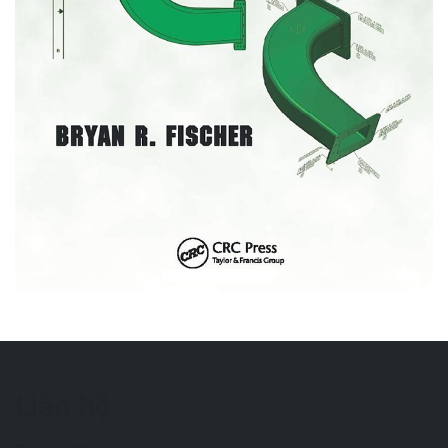
Mechanical Tolerance
Stackup and Analysis 2nd
Edition
Liên hệ
185.000₫
250.000₫