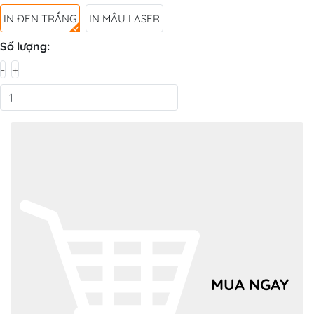
IN ĐEN TRẮNG
IN MẦU LASER
Số lượng:
-
+
MUA NGAY