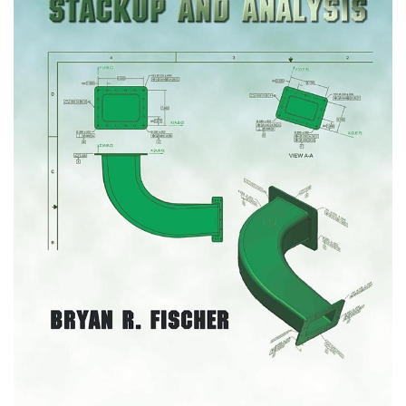
Computer Science) 2nd
Edition 2022: 947 pages
Author : Richard Szeliski
Language : English
1) Book Description
Computer Vision: Algorithms
and Applications explores
the variety of techniques
used to analyze and
interpret images. It also