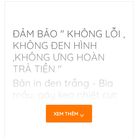
ĐẢM BẢO " KHÔNG LỖI ,
KHÔNG ĐEN HÌNH
,KHÔNG ƯNG HOÀN
TRẢ TIỀN "
Bản in đen trắng - Bìa
mầu, gáy keo nhiệt cực
chắc chắn.
XEM THÊM
Giấy in ngoại nên viết vẽ
và hightlight thoải mái.