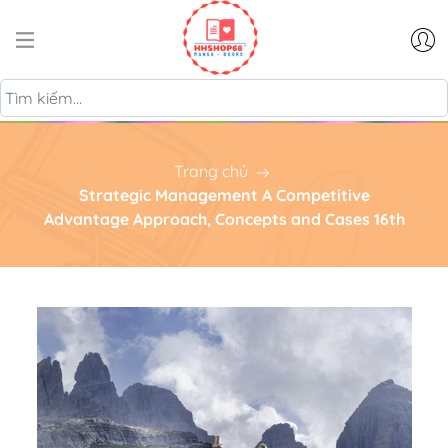
Trang chủ
Strategic Management A Competitive
Advantage Approach, Concepts and Cases 16th