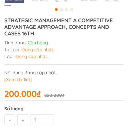
STRATEGIC MANAGEMENT A COMPETITIVE
ADVANTAGE APPROACH, CONCEPTS AND
CASES 16TH
Tình trạng:
Còn hàng
Tác giả:
Đang cập nhật...
Loại:
Đang cập nhật...
Nội dung đang cập nhật...
[Xem chi tiết]
200.000₫
220.000₫
Số lượng:
-
+