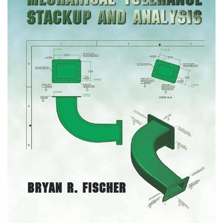
Advantage Approach,
Concepts and Cases
16th: 704 pages
Language : English
Author :Fred David,
Forest David, Meredith
David