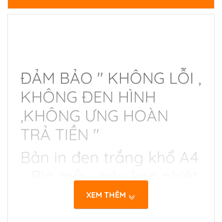
ĐẢM BẢO " KHÔNG LỖI ,
KHÔNG ĐEN HÌNH
,KHÔNG ƯNG HOÀN
TRẢ TIỀN "
Bản in đen trắng khổ A4
- Bìa mầu, gáy keo nhiệt
cực chắc chắn.
XEM THÊM
Giấy in ngoại nên viết vẽ